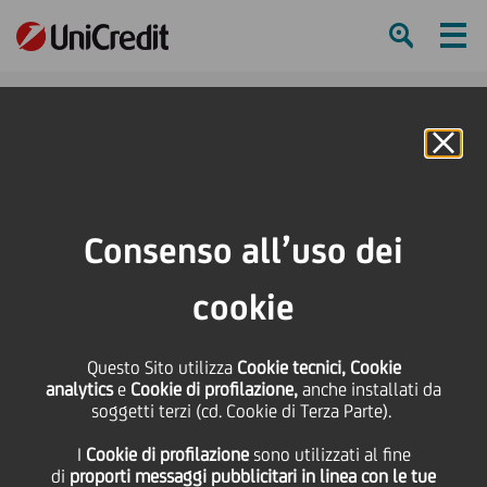
Ham
Se
Online Banking
HOME
Press & Media
Comunicati stampa
Nuovo floater UniCredit a 3 anni da un miliardo di euro
Consenso all’uso dei
SHARE
PRINT
SEND
cookie
Nuovo floater UniCredit
Questo Sito utilizza
Cookie tecnici, Cookie
analytics
e
Cookie di profilazione,
anche installati da
a 3 anni da un miliardo
soggetti terzi (cd. Cookie di Terza Parte).
I
Cookie di profilazione
sono utilizzati al fine
di euro
di
proporti messaggi pubblicitari in linea con le tue