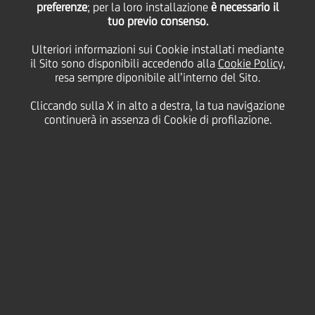
preferenze
; per la loro installazione
è necessario il
tuo previo consenso.
Ulteriori informazioni sui Cookie installati mediante
21 Giugno
2006 - h 17:30
Finanziario
il Sito sono disponibili accedendo alla
Cookie Policy
,
resa sempre diponibile all’interno del Sito.
UniCredito Italiano ha emesso oggi sull'Euromercato
un prestito obbligazionario
senior
a tasso variabile
Cliccando sulla X in alto a destra, la tua navigazione
con durata triennale. L'offerta, partita da un'ipotesi di
continuerà in assenza di Cookie di profilazione.
realizzare un'emissione
benchmark
è stata chiusa ad
1 miliardo di Euro.
L'emissione, curata da HSBC, HVB e UBM in veste di
joint bookrunners
ha incontrato un considerevole
interesse da parte di investitori istituzionali (banche
65%; fondi 35%) con la seguente ripartizione
geografica: Germania 30%; Regno Unito 25%;
Francia 30%; Scandinavia 5%.
Il bond avrà una cedola pari al tasso Euribor
trimestrale aumentato di 10 punti base ed un prezzo
di riofferta pari a 99,971 (equivalente ad un