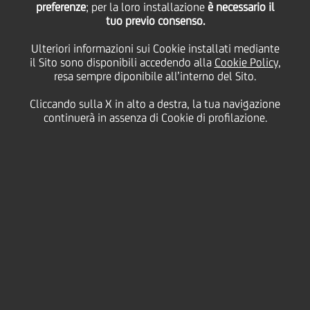
preferenze
; per la loro installazione
è necessario il
tuo previo consenso.
Ulteriori informazioni sui Cookie installati mediante
15 Aprile
2021 - h 15:00
Price sensitive
Finanziario
il Sito sono disponibili accedendo alla
Cookie Policy
,
resa sempre diponibile all’interno del Sito.
Si è svolta oggi a Milano l'Assemblea degli Azionisti
di UniCredit S.p.A., tenutasi in sessione ordinaria e
Cliccando sulla X in alto a destra, la tua navigazione
straordinaria, che ha deliberato sulle materie
continuerà in assenza di Cookie di profilazione.
all'ordine del giorno.
Parte Ordinaria
Approvazione Bilancio 2020
L'Assemblea degli Azionisti ha approvato, con il
97,89% del capitale sociale presente e avente diritto
al voto (voti contrari 0,002%), il Bilancio di UniCredit
S.p.A. al 31 dicembre 2020 corredato dalle Relazioni
del Consiglio di Amministrazione, della Società di
Revisione e del Collegio Sindacale.