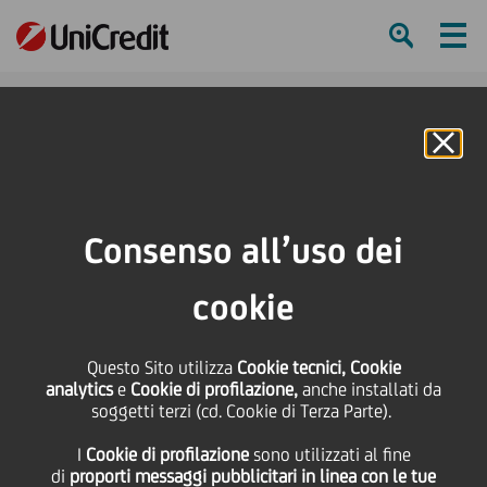
Ham
Se
Online Banking
HOME
Press & Media
Comunicati stampa - Price sensitive
UniCredit: l'Assemblea degli Azionisti approva il Bilancio 2020
Consenso all’uso dei
SHARE
PRINT
SEND
cookie
UniCredit: l'Assemblea
Questo Sito utilizza
Cookie tecnici, Cookie
analytics
e
Cookie di profilazione,
anche installati da
degli Azionisti approva
soggetti terzi (cd. Cookie di Terza Parte).
I
Cookie di profilazione
sono utilizzati al fine
il Bilancio 2020
di
proporti messaggi pubblicitari in linea con le tue