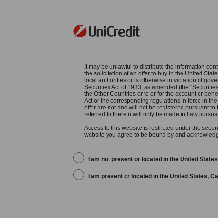
STRATEGIA
UNICR
It may be unlawful to distribute the information cont
HOME
Press & Media
Comunicati stampa
the solicitation of an offer to buy in the United S
FinecoBank: presentata domanda di ammissi
local authorities or is otherwise in violation of go
Securities Act of 1933, as amended (the "Securities
Telematico Azionario di Borsa Italiana
the Other Countries or to or for the account or bene
Act or the corresponding regulations in force in the 
offer are not and will not be registered pursuant to 
referred to therein will only be made in Italy pur
FinecoBank:
Access to this website is restricted under the secur
website you agree to be bound by and acknowledge 
quotazione s
I am not present or located in the United Stat
I am present or located in the United States, 