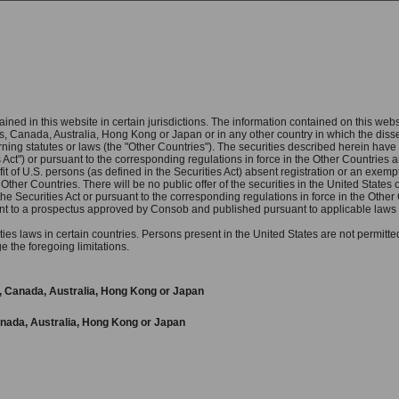
EDIT IN BREVE
GOVERNANCE
INVESTITORI
PRESS & MEDIA
CAR
ained in this website in certain jurisdictions. The information contained on this websit
 - Price sensitive
tates, Canada, Australia, Hong Kong or Japan or in any other country in which the dis
one alla quotazione sul Mercato
verning statutes or laws (the "Other Countries"). The securities described herein have
 Act") or pursuant to the corresponding regulations in force in the Other Countries a
fit of U.S. persons (as defined in the Securities Act) absent registration or an exemp
Other Countries. There will be no public offer of the securities in the United States o
the Securities Act or pursuant to the corresponding regulations in force in the Other C
suant to a prospectus approved by Consob and published pursuant to applicable laws
 presentata domanda di amm
ities laws in certain countries. Persons present in the United States are not permitte
the foregoing limitations.
ul Mercato Telematico Azion
es, Canada, Australia, Hong Kong or Japan
Canada, Australia, Hong Kong or Japan
Italiana