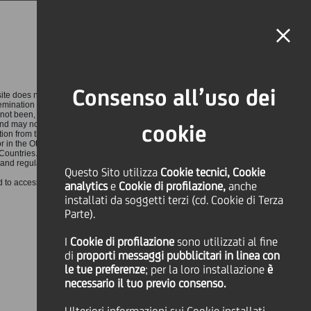
MAGAZINE
FAQ
CALENDARIO
NEL MONDO
IT
Language
Online Banking
RIERA
Consenso all’uso dei
e does not constitute or form part of an offer to sell or
SHARE
PRINT
SEND
semination of such information requires the approval of
 not been, and will not be, registered under the U.S.
nd may not be offered or sold in the United States or in
cookie
tion from the registration requirements of the Securities
r in the Other Countries. The securities relating to the
ountries. Any offer to the public of the securities
 and regulations.
issione alla
Questo Sito utilizza
Cookie tecnici, Cookie
d to access this website. By viewing the contents of this
analytics
e
Cookie di profilazione,
anche
installati da soggetti terzi (cd. Cookie di Terza
ario di Borsa
Parte).
I
Cookie di profilazione
sono utilizzati al fine
di
proporti messaggi pubblicitari in linea con
le tue preferenze
; per la loro installazione
è
necessario il tuo previo consenso.
OK