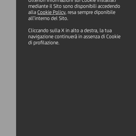
Ulteriori informazioni sui Cookie installati
mediante il Sito sono disponibili accedendo
alla
Cookie Policy
, resa sempre diponibile
 Japan, South Africa or the United
all’interno del Sito.
Cliccando sulla X in alto a destra, la tua
 parte, diretta o indiretta, in
navigazione continuerà in assenza di Cookie
di profilazione.
zionario di Borsa Italiana
nanziaria in Italia
[1]
e primo broker
ssione a quotazione delle proprie
presentato la richiesta a CONSOB di
2013-2018 presentato al mercato da
ndo ulteriore impulso alla crescita
so di quotazione UniCredit resterà