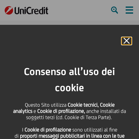
Ham
Se
Online Banking
HOME
Press & Media
Comunicati stampa - Price sensitive
UniCredit: l'assemblea degli azionisti approva il bilancio 2007
Consenso all’uso dei
SHARE
PRINT
SEND
cookie
UniCredit: l'assemblea
Questo Sito utilizza
Cookie tecnici, Cookie
analytics
e
Cookie di profilazione,
anche installati da
degli azionisti approva
soggetti terzi (cd. Cookie di Terza Parte).
I
Cookie di profilazione
sono utilizzati al fine
il bilancio 2007
di
proporti messaggi pubblicitari in linea con le tue