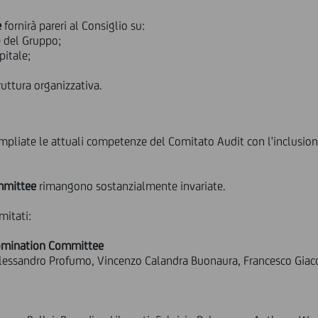
e
fornirà pareri al Consiglio su:
e del Gruppo;
pitale;
ruttura organizzativa.
pliate le attuali competenze del Comitato Audit con l'inclusione 
mmittee
rimangono sostanzialmente invariate.
mitati:
omination Committee
Alessandro Profumo, Vincenzo Calandra Buonaura, Francesco Giaco