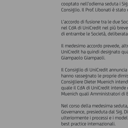
cooptato nell'odierna seduta i Si
Consiglio. Il Prof. Libonati è st
L'accordo di fusione tra le due So
nel CdA di UniCredit nel più brev
di entrambe le Società, deliberata
Il medesimo accordo prevede, altre
UniCredit ha quindi designato qua
Giampaolo Giampaoli.
Il Consiglio di UniCredit annuncia
hanno rassegnato le proprie dimiss
Consigliere Dieter Muenich intend
quale il CdA di UniCredit intende c
Muenich quali Amministratori di B
Nel corso della medesima seduta, 
Governance, presieduta dal Sig. Die
ulteriormente i processi e i modell
best practice internazionali.