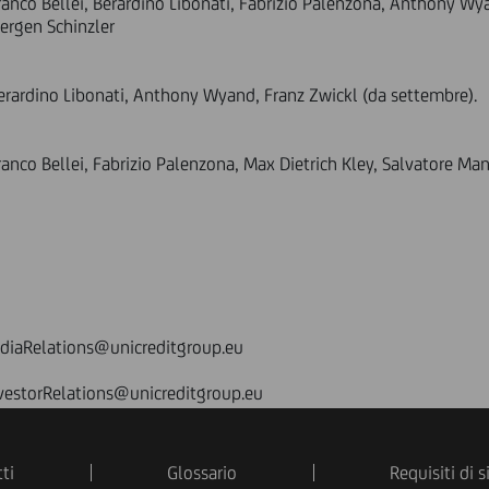
Franco Bellei, Berardino Libonati, Fabrizio Palenzona, Anthony 
uergen Schinzler
erardino Libonati, Anthony Wyand, Franz Zwickl (da settembre).
anco Bellei, Fabrizio Palenzona, Max Dietrich Kley, Salvatore Man
ediaRelations@unicreditgroup.eu
nvestorRelations@unicreditgroup.eu
ti
Glossario
Requisiti di 