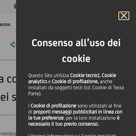
MAGAZINE
FAQ
CALENDARIO
NEL MONDO
IT
Language
Online Banking
RIERA
Consenso all’uso dei
SHARE
PRINT
SEND
cookie
la composizione
Questo Sito utilizza
Cookie tecnici, Cookie
analytics
e
Cookie di profilazione,
anche
installati da soggetti terzi (cd. Cookie di Terza
dei suoi Comitati
Parte).
I
Cookie di profilazione
sono utilizzati al fine
di
proporti messaggi pubblicitari in linea con
le tue preferenze
; per la loro installazione
è
necessario il tuo previo consenso.
mministrazione di UniCredit ha