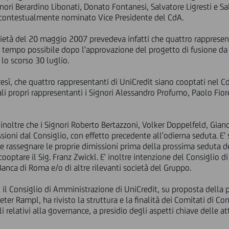
gnori Berardino Libonati, Donato Fontanesi, Salvatore Ligresti e 
ato contestualmente nominato Vice Presidente del CdA.
cietà del 20 maggio 2007 prevedeva infatti che quattro rappresent
e tempo possibile dopo l'approvazione del progetto di fusione da 
 lo scorso 30 luglio.
sì, che quattro rappresentanti di UniCredit siano cooptati nel CdA
li propri rappresentanti i Signori Alessandro Profumo, Paolo Fior
 inoltre che i Signori Roberto Bertazzoni, Volker Doppelfeld, Gian
ioni dal Consiglio, con effetto precedente all'odierna seduta. E' 
e rassegnare le proprie dimissioni prima della prossima seduta d
ooptare il Sig. Franz Zwickl. E' inoltre intenzione del Consiglio d
anca di Roma e/o di altre rilevanti società del Gruppo.
il Consiglio di Amministrazione di UniCredit, su proposta della
ter Rampl, ha rivisto la struttura e la finalità dei Comitati di Co
i relativi alla governance, a presidio degli aspetti chiave delle at