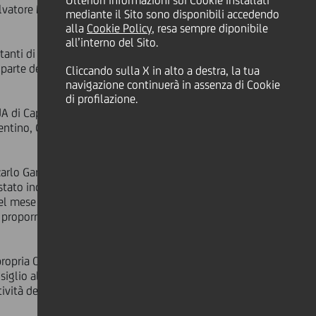
Ulteriori informazioni sui Cookie installati
Salvatore Mancuso quali membri del
mediante il Sito sono disponibili accedendo
alla
Cookie Policy
, resa sempre diponibile
all’interno del Sito.
anti di Capitalia fossero cooptati
parte delle assemblee degli azionisti
Cliccando sulla X in alto a destra, la tua
navigazione continuerà in assenza di Cookie
di profilazione.
 di Capitalia. Il Consiglio di
entino, Giovanni Vaccarino e
carlo Garino e Giovanni Vaccarino
stato inoltre comunicato che il
el mese di settembre al posto del
i proporre i Signori Doppelfeld e
 propria Commissione di Corporate
nsiglio allo scopo di migliorare
tività del Gruppo e in linea con le