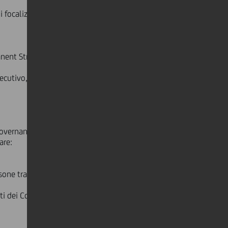
 focalizzarsi sulle questioni
anent Strategic Committee, Audit &
secutivo, i Comitati Nomine,
overnance e assumerà inoltre le
are:
one tra le più senior dell'intero
i dei Consigli di Sorveglianza, dei