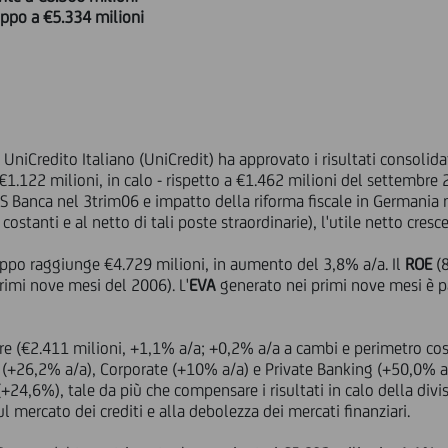
uppo a €5.334 milioni
 UniCredito Italiano (UniCredit) ha approvato i risultati consolida
€1.122 milioni, in calo - rispetto a €1.462 milioni del settembre 
2S Banca nel 3trim06 e impatto della riforma fiscale in Germania 
stanti e al netto di tali poste straordinarie), l'utile netto cresc
Gruppo raggiunge €4.729 milioni, in aumento del 3,8% a/a. Il
ROE
(8
rimi nove mesi del 2006). L'
EVA
generato nei primi nove mesi è pa
re (€2.411 milioni, +1,1% a/a; +0,2% a/a a cambi e perimetro costa
l (+26,2% a/a), Corporate (+10% a/a) e Private Banking (+50,0% a
(+24,6%), tale da più che compensare i risultati in calo della di
l mercato dei crediti e alla debolezza dei mercati finanziari.