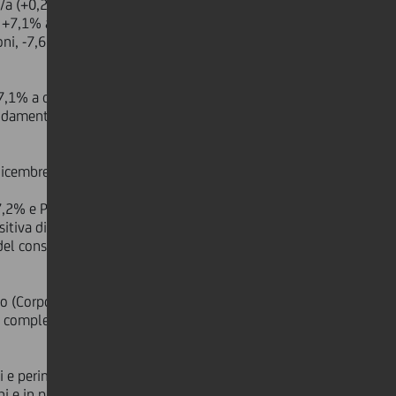
a/a (+0,2% a/a a cambi e a perimetro
a, +7,1% a cambi e perimetro
ni, -7,6% a/a, -8,6% a cambi e
+7,1% a cambi e a perimetro costanti)
andamento dei tassi di mercato tale da
icembre del 2006, +7,2% a/a).
+7,2% e Poland's Markets: +2,5%,
a di tutte le altre divisioni. Si
e del consumer financing (+7% nei
anno (Corporate +17%, Retail +8%) e
complessivo per il gruppo è di oltre
bi e perimetro costanti), confermando
i e in particolare di MIB (+22% a/a),