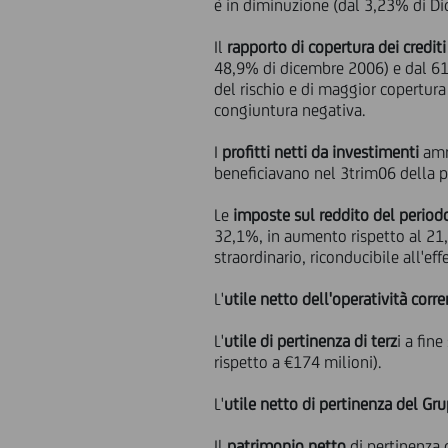
è in diminuzione (dal 3,23% di Di
Il
rapporto di copertura dei crediti
48,9% di dicembre 2006) e dal 61,
del rischio e di maggior copertura
congiuntura negativa.
I
profitti netti da investimenti
amm
beneficiavano nel 3trim06 della po
Le
imposte sul reddito del period
32,1%, in aumento rispetto al 21,
straordinario, riconducibile all'ef
L'
utile netto dell'operatività corr
L'
utile di pertinenza di terz
i a fin
rispetto a €174 milioni).
L'
utile netto di pertinenza del Gr
Il
patrimonio netto
di pertinenza 