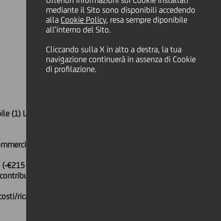
Ulteriori informazioni sui Cookie installati
mediante il Sito sono disponibili accedendo
alla
Cookie Policy
, resa sempre diponibile
all’interno del Sito.
Cliccando sulla X in alto a destra, la tua
navigazione continuerà in assenza di Cookie
di profilazione.
le (1) L'utile netto dei primi nove
ommerciali: area CEE +24,8% a/a,
 (-€215 milioni a/a), impattato
ontributo positivo di tutte le altre
costi/ricavi stabile a/a al 57,6%