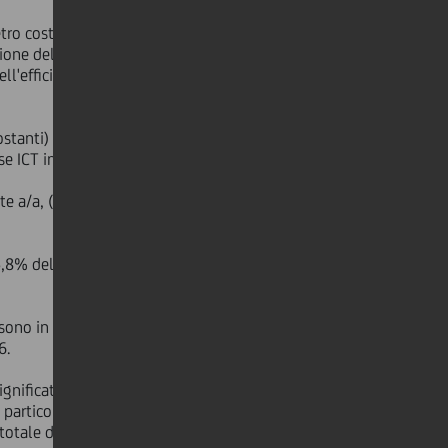
o costanti). All'interno di tale
ione del costo variabile legato
ll'efficienza e razionalizzazione
stanti) per la decisa espansione
ese ICT in Germania.
te a/a, (-1,1% a cambi e perimetro
,8% del Set06 al 52,5 del Set07 a
) sono in diminuzione del 32,1% a/a,
6.
ignificativa riduzione dei
crediti
particolare grazie alla netta
 totale dei crediti netti verso clientela