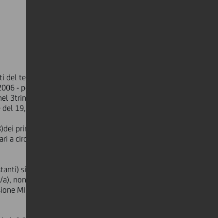
ti del terzo trimestre del 2007 (7)
2006 - per effetto di alcune poste di
nel 3trim07). Tuttavia, su base
e del 19,0% a/a.
)dei primi nove mesi del 2007 si
ri a circa €2,5 miliardi circa, +29,3%
nti) si caratterizza per l'eccellente
/a), nonché di Poland's Markets (+
visione MIB (Markets & Investment