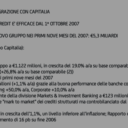
GRAZIONE CON CAPITALIA
REDIT E' EFFICACE DAL 1º OTTOBRE 2007
VO GRUPPO NEI PRIMI NOVE MESI DEL 2007: €5,3 MILIARDI
 Capitalia):
uppo a €1.122 milioni, in crescita del 19.0% a/a su base comparabi
 (+26,8% a/a su base comparabile (2))
nei primi nove mesi del 2007
milioni (+1,1% a/a) grazie alla buona performance delle banche c
ing +50,0% a/a, Corporate +10,0% a/a
rente della divisione Markets & Investment Banking a €123 milioni
"mark to market" dei crediti strutturati ma controbilanciato dal c
in crescita dell'1,1%, un livello inferiore all'inflazione; Rapporto 
amento di 16 pb su fine 2006