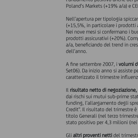
Poland's Markets (+19% a/a) e CE
Nell'apertura per tipologia spicca
(+15,5%, in particolare i prodotti
Nei nove mesi si confermano i buon
prodotti assicurativi (+20%). Co
a/a, beneficiando del trend in cre
dell'anno.
A fine settembre 2007, i
volumi di
Set06). Da inizio anno si assiste
caratterizzato il trimestre influenz
Il
risultato netto di negoziazione, 
dai rischi sui mutui sub-prime sta
funding, l'allargamento degli spr
Credit". Il risultato del trimestre
titolo Generali (nel terzo trimestr
stato positivo per 4,3 milioni (ne
Gli
altri proventi netti
del trimestr