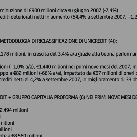
 diminuzione di €900 milioni circa su giugno 2007 (-7,4%)
rediti deteriorati netti in aumento (54,4% a settembre 2007, +1,2
ETODOLOGIA DI RICLASSIFICAZIONE DI UNICREDIT (4)):
178 milioni, in crescita del 3,4% a/a grazie alla buona performa
ioni (+1,0% a/a), €1.440 milioni nei primi nove mesi del 2007, in
uppo a €82 milioni (-66% a/a), impattato da €67 milioni di oneri 
/crediti netti al 4,2% a settembre 2007, in miglioramento di 33 p
DIT + GRUPPO CAPITALIA PROFORMA (6) NEI PRIMI NOVE MESI D
2.494 milioni
i
milioni
ilioni
ente a €8.560 milioni