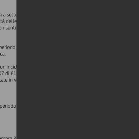
si a settembre 2007 al 54,4% (dal
tà delle politiche di contenimento
 risentito in maniera rilevante della
periodo dell'anno precedente, che
ca.
n'incidenza sull'utile lordo del
7 di €140 milioni, a carattere
scale in vigore in Germania dal 2008.
o periodo del 2006 (€173 milioni
cembre 2006).