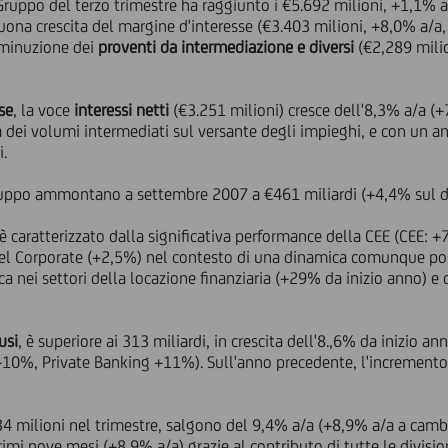
ruppo del terzo trimestre ha raggiunto i €5.692 milioni, +1,1% 
buona crescita del margine d'interesse (€3.403 milioni, +8,0% a/
diminuzione dei
proventi da intermediazione e diversi
(€2,289 milio
se
, la voce
interessi netti
(€3.251 milioni) cresce dell'8,3% a/a (
ta dei volumi intermediati sul versante degli impieghi, e con un 
i.
uppo ammontano a settembre 2007 a €461 miliardi (+4,4% sul d
 caratterizzato dalla significativa performance della CEE (CEE: 
l Corporate (+2,5%) nel contesto di una dinamica comunque positiv
a nei settori della locazione finanziaria (+29% da inizio anno) 
usi
, è superiore ai 313 miliardi, in crescita dell'8.,6% da inizio 
+10%, Private Banking +11%). Sull'anno precedente, l'incremento 
134 milioni nel trimestre, salgono del 9,4% a/a (+8,9% a/a a cam
mi nove mesi (+8,9% a/a) grazie al contributo di tutte le division