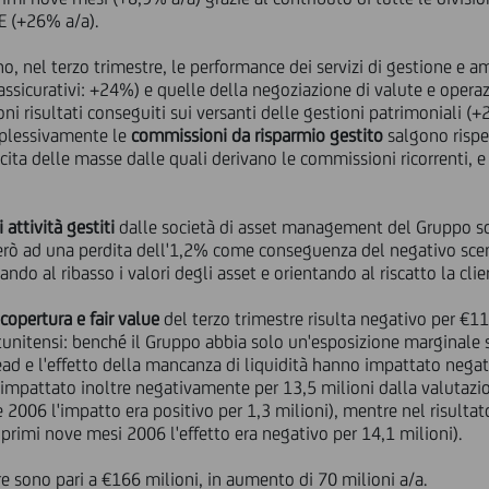
E (+26% a/a).
no, nel terzo trimestre, le performance dei servizi di gestione e 
 assicurativi: +24%) e quelle della negoziazione di valute e operaz
i risultati conseguiti sui versanti delle gestioni patrimoniali (+
mplessivamente le
commissioni da risparmio gestito
salgono rispe
scita delle masse dalle quali derivano le commissioni ricorrenti, 
 attività gestiti
dalle società di asset management del Gruppo so
 però ad una perdita dell'1,2% come conseguenza del negativo sce
ando al ribasso i valori degli asset e orientando al riscatto la clie
copertura e fair value
del terzo trimestre risulta negativo per €11
tunitensi: benché il Gruppo abbia solo un'esposizione marginale su 
ead e l'effetto della mancanza di liquidità hanno impattato negat
 è impattato inoltre negativamente per 13,5 milioni dalla valutazio
e 2006 l'impatto era positivo per 1,3 milioni), mentre nel risultat
i primi nove mesi 2006 l'effetto era negativo per 14,1 milioni).
e sono pari a €166 milioni, in aumento di 70 milioni a/a.