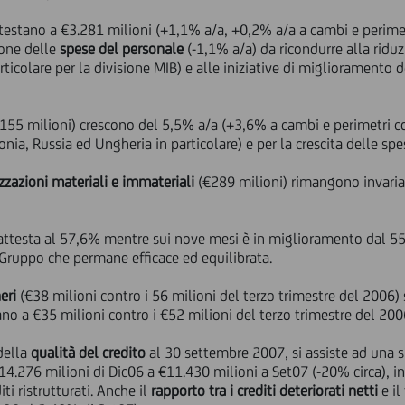
ttestano a €3.281 milioni (+1,1% a/a, +0,2% a/a a cambi e perimetr
ione delle
spese del personale
(-1,1% a/a) da ricondurre alla riduz
icolare per la divisione MIB) e alle iniziative di miglioramento de
155 milioni) crescono del 5,5% a/a (+3,6% a cambi e perimetri co
onia, Russia ed Ungheria in particolare) e per la crescita delle sp
izzazioni materiali e immateriali
(€289 milioni) rimangono invaria
 attesta al 57,6% mentre sui nove mesi è in miglioramento dal 55
 Gruppo che permane efficace ed equilibrata.
eri
(€38 milioni contro i 56 milioni del terzo trimestre del 2006
 a €35 milioni contro i €52 milioni del terzo trimestre del 200
della
qualità del credito
al 30 settembre 2007, si assiste ad una s
.276 milioni di Dic06 a €11.430 milioni a Set07 (-20% circa), in 
iti ristrutturati. Anche il
rapporto tra i crediti deteriorati netti
e il