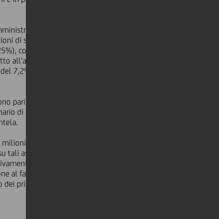
amministrazione del risparmio
ioni di servizio con l'estero (+24%).
25%), così come dei già citati
tto all'anno precedente del 2,7%
e del 7,2% nei primi nove mesi
no pari a €243,1 miliardi (+1,4% su
nario di mercato che ha
ntela.
 milioni a causa della crisi innescata
tali asset, il più alto costo del
ivamente sulla linea "Structured
ne al fair value dell'opzione sul
o dei primi nove mesi l'effetto è