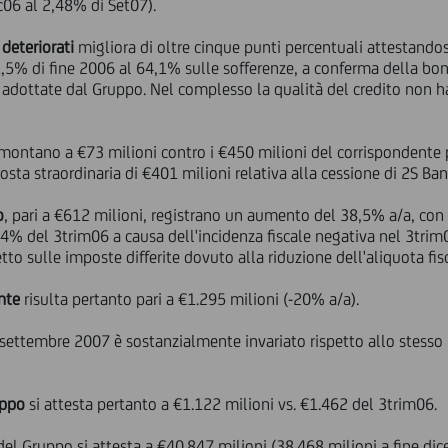
c06 al 2,48% di Set07).
 deteriorati
migliora di oltre cinque punti percentuali attestando
5% di fine 2006 al 64,1% sulle sofferenze, a conferma della bon
 adottate dal Gruppo. Nel complesso la qualità del credito non ha
ontano a €73 milioni contro i €450 milioni del corrispondente 
sta straordinaria di €401 milioni relativa alla cessione di 2S Ban
o
, pari a €612 milioni, registrano un aumento del 38,5% a/a, con u
4% del 3trim06 a causa dell'incidenza fiscale negativa nel 3trim0
fetto sulle imposte differite dovuto alla riduzione dell'aliquota fi
ente
risulta pertanto pari a €1.295 milioni (-20% a/a).
e settembre 2007 è sostanzialmente invariato rispetto allo stess
uppo
si attesta pertanto a €1.122 milioni vs. €1.462 del 3trim06.
del Gruppo si attesta a €40.847 milioni (38.468 milioni a fine di