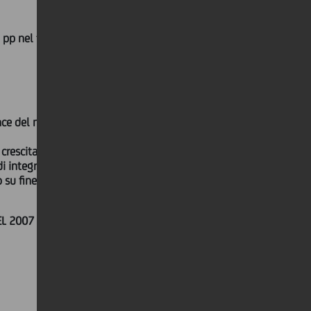
 pp nel trimestre
nce del margine d'interesse (€746
 crescita del 15,9% a/a
di integrazione
b su fine 2006
EL 2007