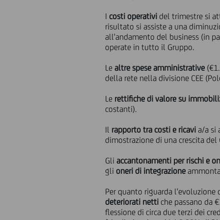
I
costi operativi
del trimestre si a
risultato si assiste a una diminuz
all'andamento del business (in part
operate in tutto il Gruppo.
Le
altre spese amministrative
(€1.
della rete nella divisione CEE (Pol
Le
rettifiche di valore su immobil
costanti).
Il
rapporto tra costi e ricavi
a/a si
dimostrazione di una crescita del
Gli
accantonamenti per rischi e on
gli
oneri di integrazione
ammontano
Per quanto riguarda l'evoluzione 
deteriorati netti
che passano da €14
flessione di circa due terzi dei cred