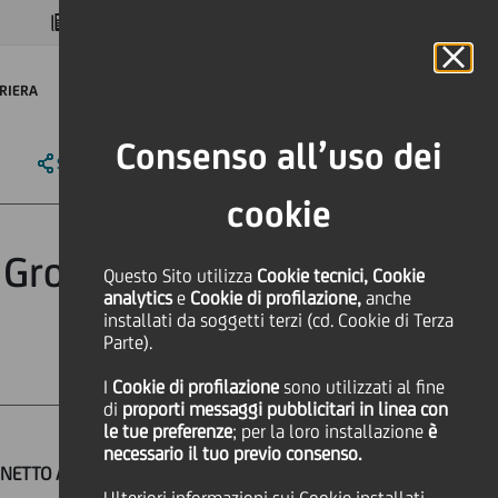
MAGAZINE
FAQ
CALENDARIO
NEL MONDO
IT
Language
Online Banking
RIERA
Consenso all’uso dei
SHARE
PRINT
SEND
cookie
t Group del terzo
Questo Sito utilizza
Cookie tecnici, Cookie
analytics
e
Cookie di profilazione,
anche
installati da soggetti terzi (cd. Cookie di Terza
Parte).
I
Cookie di profilazione
sono utilizzati al fine
di
proporti messaggi pubblicitari in linea con
le tue preferenze
; per la loro installazione
è
necessario il tuo previo consenso.
NETTO A €1,1 MILIARDI, +19,0% A/A