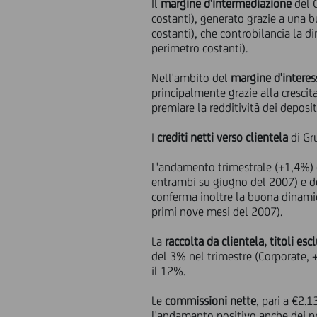
Il
margine d'intermediazione
del G
costanti), generato grazie a una 
costanti), che controbilancia la 
perimetro costanti).
Nell'ambito del
margine d'interes
principalmente grazie alla cresci
premiare la redditività dei deposit
I
crediti netti verso clientela
di Gr
L'andamento trimestrale (+1,4%) è
entrambi su giugno del 2007) e de
conferma inoltre la buona dinamic
primi nove mesi del 2007).
La
raccolta da clientela, titoli escl
del 3% nel trimestre (Corporate, 
il 12%.
Le
commissioni nette
, pari a €2.
l'andamento positivo anche dei pri