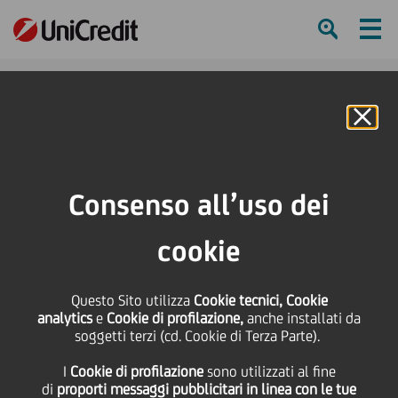
Ham
Se
Online Banking
HOME
Press & Media
Comunicati stampa - Price sensitive
UniCredit cede una quota in Mediobanca
Consenso all’uso dei
SHARE
PRINT
SEND
cookie
UniCredit cede una
Questo Sito utilizza
Cookie tecnici, Cookie
analytics
e
Cookie di profilazione,
anche installati da
quota in Mediobanca
soggetti terzi (cd. Cookie di Terza Parte).
I
Cookie di profilazione
sono utilizzati al fine
di
proporti messaggi pubblicitari in linea con le tue