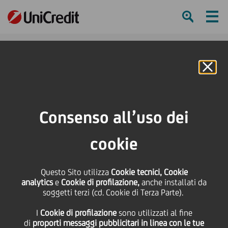
Ham
Se
Online Banking
HOME
Press & Media
Comunicati stampa - Price sensitive
Pioneer Investments: raccolta per oltre 200 milioni di euro in aprile
Consenso all’uso dei
SHARE
PRINT
SEND
cookie
Pioneer Investments:
Questo Sito utilizza
Cookie tecnici, Cookie
analytics
e
Cookie di profilazione,
anche installati da
raccolta per oltre 200
soggetti terzi (cd. Cookie di Terza Parte).
I
Cookie di profilazione
sono utilizzati al fine
milioni di euro in aprile
di
proporti messaggi pubblicitari in linea con le tue