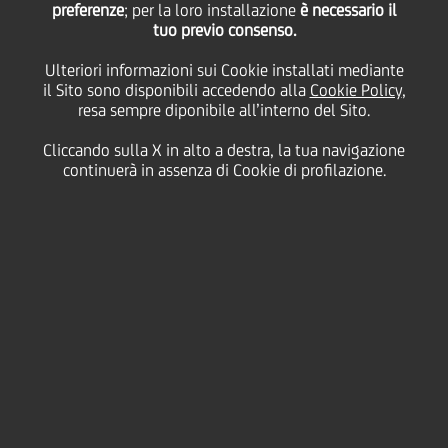
preferenze
; per la loro installazione
è necessario il
tuo previo consenso.
Ulteriori informazioni sui Cookie installati mediante
06 Maggio
2005 - h 16:00
Price sensitive
Finanziario
il Sito sono disponibili accedendo alla
Cookie Policy
,
resa sempre diponibile all’interno del Sito.
Cliccando sulla X in alto a destra, la tua navigazione
continuerà in assenza di Cookie di profilazione.
Pioneer Investments: raccolta per oltre 200 milioni
di euro in aprile
Pioneer Alternative Investments +143 milioni
Pioneer Investments riporta nel mese di aprile una
raccolta positiva per 212 milioni di euro.
Il patrimonio gestito è pari a 135,4 miliardi di euro
(invariato rispetto al mese precedente, per via
dell'effetto negativo dei mercati azionari).
Dall'inizio dell'anno la raccolta netta totale del
gruppo raggiunge i 3.621 milioni di euro e il
patrimonio cresce del 4,4% (vendite nette +2,7%,
effetto mercato+1,7% ).