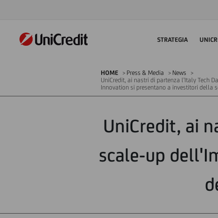
STRATEGIA
UNICR
HOME
Press & Media
News
UniCredit, ai nastri di partenza l'Italy Tech D
Innovation si presentano a investitori della 
UniCredit, ai n
scale-up dell'I
d