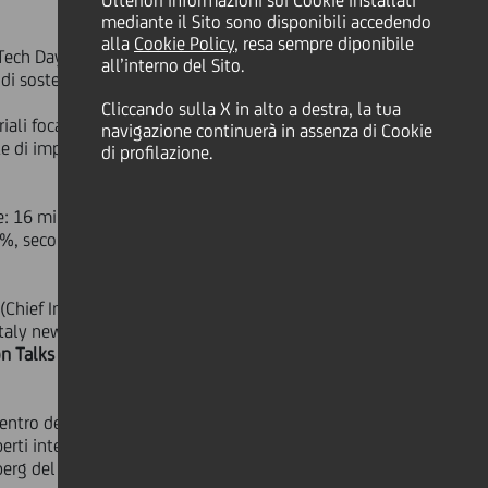
Ulteriori informazioni sui Cookie installati
mediante il Sito sono disponibili accedendo
alla
Cookie Policy
, resa sempre diponibile
 Tech Day - Innovation for Good",
all’interno del Sito.
di sostenibilità.
Cliccando sulla X in alto a destra, la tua
iali focalizzate sull'impatto: nel
navigazione continuerà in assenza di Cookie
 di imprese lega i propri obiettivi
di profilazione.
e: 16 mila le startup e PMI innovative
'8%, secondo uno studio di
 (Chief Innovability® Officer ENEL),
Italy newcleo), Alfredo Maria De
n Talks - Time to transition
",
tro delle loro attività il rispetto
perti internazionali: Virginia Bassano
mberg del NASDAQ e Raffaele Fedele di