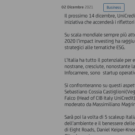
02 Dicembre
2021
Business
Il prossimo 14 dicembre, UniCredit
iniziativa che accenderà i rifletto
Su scala mondiale sempre più attor
2020 l'impact investing ha raggiunt
strategici alle tematiche ESG.
L'Italia ha tutto il potenziale pe
nostrane, cresciute, nonostante la
Infocamere, sono startup operativ
Si confronteranno su questi aspett
Sebastiano Cossia Castiglioni(Veg
Falco (Head of CIB Italy UniCredit)
moderato da Massimiliano Magrin
Sarà poi la volta di 5 scaleup ita
dell'ambiente e il benessere delle 
di Eight Roads, Daniel Keiper-Kno