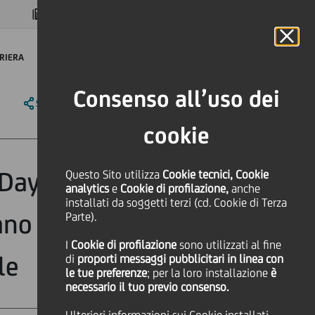
MAGAZINE
FAQ
CALENDARIO
NEL MONDO
IT
Language
Online Banking
RIERA
Consenso all’uso dei
SHARE
PRINT
SEND
cookie
Day: le migliori
Questo Sito utilizza
Cookie tecnici, Cookie
analytics
e
Cookie di profilazione,
anche
installati da soggetti terzi (cd. Cookie di Terza
no a investitori
Parte).
I
Cookie di profilazione
sono utilizzati al fine
le
di
proporti messaggi pubblicitari in linea con
le tue preferenze
; per la loro installazione
è
necessario il tuo previo consenso.