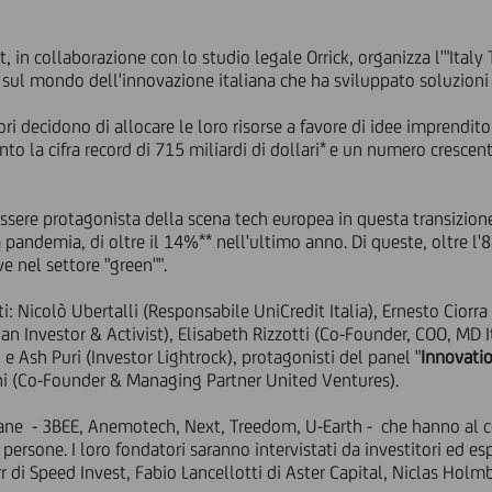
, in collaborazione con lo studio legale Orrick, organizza l'"Italy
ri sul mondo dell'innovazione italiana che ha sviluppato soluzioni 
i decidono di allocare le loro risorse a favore di idee imprenditor
o la cifra record di 715 miliardi di dollari*
e un numero crescente
r essere protagonista della scena tech europea in questa transizion
 pandemia, di oltre il 14%** nell'ultimo anno. Di queste, oltre l
e nel settore "green"".
i: Nicolò Ubertalli (Responsabile UniCredit Italia), Ernesto Ciorra
an Investor & Activist), Elisabeth Rizzotti (Co-Founder, COO, MD 
 e Ash Puri (Investor Lightrock), protagonisti del panel "
Innovatio
i (Co-Founder & Managing Partner United Ventures).
liane - 3BEE, Anemotech, Next, Treedom, U-Earth - che hanno al cen
persone. I loro fondatori saranno intervistati da investitori ed es
rr di Speed Invest, Fabio Lancellotti di Aster Capital, Niclas Hol