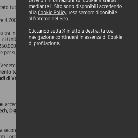
Ulteriori informazioni sui Cookie installati
mediante il Sito sono disponibili accedendo
to tutta Italia.
alla
Cookie Policy
, resa sempre diponibile
all’interno del Sito.
tre 4.700
business plan.
Cliccando sulla X in alto a destra, la tua
rio tra incubatori, acceleratori,
navigazione continuerà in assenza di Cookie
o di
UniCredit Launch Pad
. Il neonato
di profilazione.
250.000 euro, è stato lanciato, come
iale per supportare aziende di nuova
e Veneto, sono
Industrio Ventures,
imento tecnologico e innovazione,
udi di Verona
.
ve
, accedono alla selezione dei
ech, Digital, Innovative Made in Italy
la seconda, che si terrà tra giugno e
lienti Corporate e Investment Banking