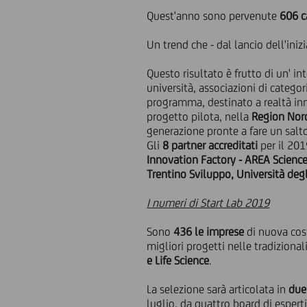
Quest'anno sono pervenute
606 c
Un trend che - dal lancio dell'iniz
Questo risultato è frutto di un' i
università, associazioni di categori
programma, destinato a realtà inn
progetto pilota, nella
Region Nor
generazione pronte a fare un salt
Gli
8 partner accreditati
per il 201
Innovation Factory - AREA Science
Trentino Sviluppo, Università deg
I numeri di Start Lab 2019
Sono
436 le imprese
di nuova cos
migliori progetti nelle tradizional
e Life Science
.
La selezione sarà articolata in
du
luglio, da quattro board di espert