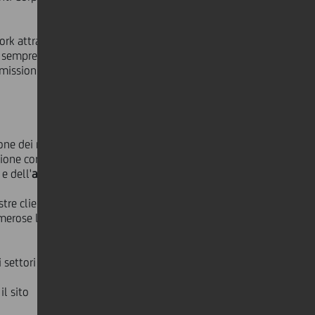
work attraverso
incontri settoriali
con i
 sempre più internazionale e di
missioni, riceverà inoltre un grant di
ne dei nostri clienti. Il
21 marzo
a
azione con
Assindustria Venetocentro -
e dell'
arredo inox
.
re clienti e associate di
merose le richieste di followup che
settori di business.
il sito