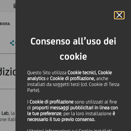
MAGAZINE
FAQ
CALENDARIO
NEL MONDO
IT
Language
Online Banking
RIERA
Consenso all’uso dei
SHARE
PRINT
SEND
cookie
edizione 2019
Questo Sito utilizza
Cookie tecnici, Cookie
analytics
e
Cookie di profilazione,
anche
installati da soggetti terzi (cd. Cookie di Terza
Parte).
I
Cookie di profilazione
sono utilizzati al fine
di
proporti messaggi pubblicitari in linea con
t Lab
, la piattaforma di Open
le tue preferenze
; per la loro installazione
è
ne italiana con clienti Corporate e
necessario il tuo previo consenso.