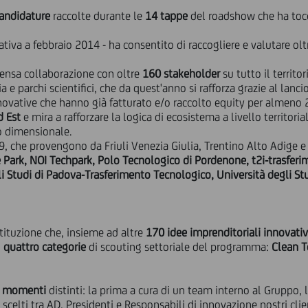
andidature
raccolte durante le
14 tappe
del roadshow che ha tocca
iativa a febbraio 2014 - ha consentito di raccogliere e valutare ol
ntensa collaborazione con oltre
160 stakeholder
su tutto il territo
a e parchi scientifici, che da quest'anno si rafforza grazie al lanci
ovative che hanno già fatturato e/o raccolto equity per almeno 
d Est
e mira a rafforzare la logica di ecosistema a livello territor
o dimensionale.
9, che provengono da Friuli Venezia Giulia, Trentino Alto Adige 
 Park, NOI Techpark, Polo Tecnologico di Pordenone, t2i-trasfer
li Studi di Padova-Trasferimento Tecnologico, Università degli St
tituzione che, insieme ad altre
170 idee imprenditoriali innovati
i
quattro categorie
di scouting settoriale del programma:
Clean T
e momenti
distinti: la prima a cura di un team interno al Gruppo, 
i scelti tra AD, Presidenti e Responsabili di innovazione nostri c