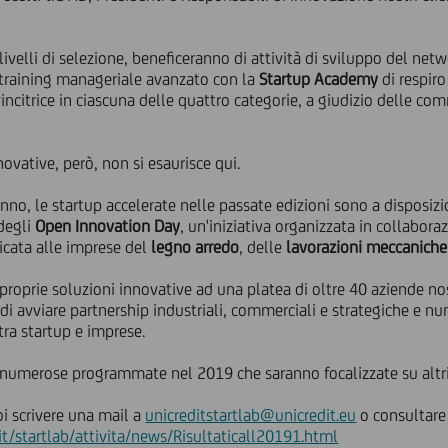
livelli di selezione, beneficeranno di attività di sviluppo del net
 training manageriale avanzato con la
Startup Academy
di respiro
vincitrice in ciascuna delle quattro categorie, a giudizio delle com
novative, però, non si esaurisce qui.
'anno, le startup accelerate nelle passate edizioni sono a disposizio
degli
Open Innovation Day
, un'iniziativa organizzata in collabor
icata alle imprese del
legno arredo
, delle
lavorazioni meccaniche
roprie soluzioni innovative ad una platea di oltre 40 aziende nost
di avviare partnership industriali, commerciali e strategiche e nu
ra startup e imprese.
e numerose programmate nel 2019 che saranno focalizzate su altri 
oi scrivere una mail a
unicreditstartlab@unicredit.eu
o consultare 
it/startlab/attivita/news/Risultaticall20191.html