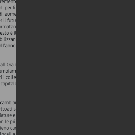
incremento della temperatura globale
di per fine secolo, facendo il
i, aumentando inoltre la resilienza
er il futuro. È uno sforzo ambizioso
firmatari sono per il momento al di
esto è il terzo punto qualificante
ilizzando le risorse finanziarie
 all'anno nell'Unione Europea fino al
all'Ora della Terra evidenzia
l cambiamento climatico e promuovere
ti i colleghi contribuiranno come
 capitale naturale per le generazioni
ccoli cambiamenti di comportamento
uati su larga scala. Fra questi, lo
hiature elettroniche quando non
n le più efficienti di nuova
eno carico, il riuso e il riciclo
ocali e di stagione e la preferenza