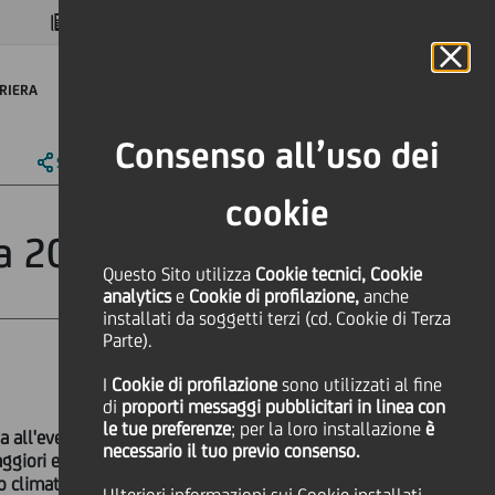
MAGAZINE
FAQ
CALENDARIO
NEL MONDO
IT
Language
Online Banking
RIERA
Consenso all’uso dei
SHARE
PRINT
SEND
cookie
ra 2018
Questo Sito utilizza
Cookie tecnici, Cookie
analytics
e
Cookie di profilazione,
anche
installati da soggetti terzi (cd. Cookie di Terza
Parte).
I
Cookie di profilazione
sono utilizzati al fine
di
proporti messaggi pubblicitari in linea con
le tue preferenze
; per la loro installazione
è
a all'evento globale del WWF L'ora
necessario il tuo previo consenso.
giori edifici, in uno sforzo
 climatico.