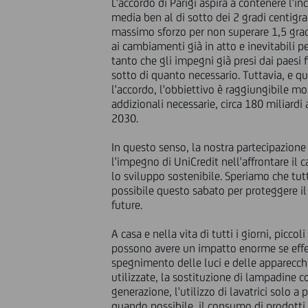
L'accordo di Parigi aspira a contenere l'
media ben al di sotto dei 2 gradi centigra
massimo sforzo per non superare 1,5 grad
ai cambiamenti già in atto e inevitabili p
tanto che gli impegni già presi dai paesi 
sotto di quanto necessario. Tuttavia, e qu
l'accordo, l'obbiettivo è raggiungibile mob
addizionali necessarie, circa 180 miliardi
2030.
In questo senso, la nostra partecipazione 
l'impegno di UniCredit nell'affrontare i
lo sviluppo sostenibile. Speriamo che tut
possibile questo sabato per proteggere il
future.
A casa e nella vita di tutti i giorni, pi
possono avere un impatto enorme se effett
spegnimento delle luci e delle apparecc
utilizzate, la sostituzione di lampadine co
generazione, l'utilizzo di lavatrici solo a pi
quando possibile, il consumo di prodotti l