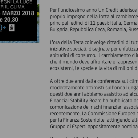
Per l'undicesimo anno UniCredit aderisce al
proprio impegno nella lotta al cambiamen
principali edifici di 11 paesi: Italia, Ger
Bulgaria, Repubblica Ceca, Romania, Russi
L'ora della Terra coinvolge cittadini di tu
iniziative speciali, disegnate per enfatizz
abitudini di consumo. Il cambiamento cl
che il mondo deve affrontare e rappresent
ecosistemi, le specie e la vita di milioni d
A oltre due anni dalla conferenza sul cli
moderatamente ottimisti sull'onda lunga 
questi due anni abbiamo assistito ad alcu
Financial Stability Board ha pubblicato d
comunicazione dei rischi finanziari assoc
recentemente, La Commissione Europea ha
per la Finanza Sostenibile, attingendo al
Gruppo di Esperti appositamente nomina