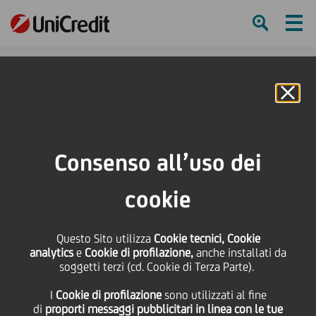
Ham
Se
Online Banking
Consenso all’uso dei
cookie
Questo Sito utilizza
Cookie tecnici, Cookie
3 CONSIGLI PER
analytics
e
Cookie di profilazione,
anche installati da
soggetti terzi (cd. Cookie di Terza Parte).
TRASFORMARE LO STRESS
I
Cookie di profilazione
sono utilizzati al fine
IN ENERGIA
di
proporti messaggi pubblicitari in linea con le tue