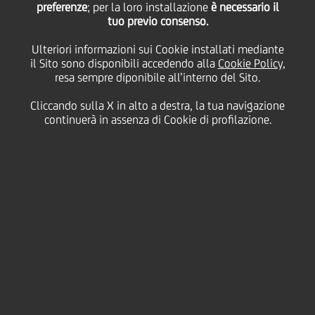
preferenze
; per la loro installazione
è necessario il
tuo previo consenso.
giovedì 18 marzo 2021
Ulteriori informazioni sui Cookie installati mediante
il Sito sono disponibili accedendo alla
Cookie Policy
,
resa sempre diponibile all’interno del Sito.
Cliccando sulla X in alto a destra, la tua navigazione
18 March 2021
continuerà in assenza di Cookie di profilazione.
Nel mondo iperconnesso di
oggi, con i confini tra casa e
lavoro che si confondono
sempre di più..
2:00 MIN