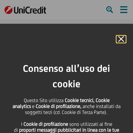
Ham
Se
Online Banking
Consenso all’uso dei
cookie
Questo Sito utilizza
Cookie tecnici, Cookie
COSA SUCCEDE DOPO
analytics
e
Cookie di profilazione,
anche installati da
soggetti terzi (cd. Cookie di Terza Parte).
L'ACCELERAZIONE
I
Cookie di profilazione
sono utilizzati al fine
TECNOLOGICA?
di
proporti messaggi pubblicitari in linea con le tue