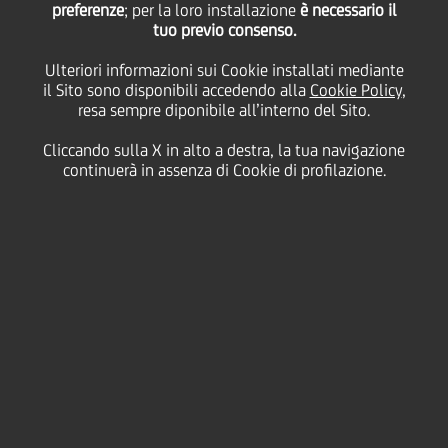
preferenze
; per la loro installazione
è necessario il
tuo previo consenso.
martedì 02 febbraio 2021
Ulteriori informazioni sui Cookie installati mediante
il Sito sono disponibili accedendo alla
Cookie Policy
,
resa sempre diponibile all’interno del Sito.
Cliccando sulla X in alto a destra, la tua navigazione
02 February 2021
continuerà in assenza di Cookie di profilazione.
All'inizio del 2020, le
organizzazioni hanno accelerato
la digitalizzazione, adottando
nuove tecnologie per adattarsi ai
blocchi governativi e alle misure
di distanziamento sociale. Questi