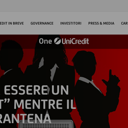
EDIT IN BREVE
GOVERNANCE
INVESTITORI
PRESS & MEDIA
CAR
 ESSERE UN
” MENTRE IL
RANTENA