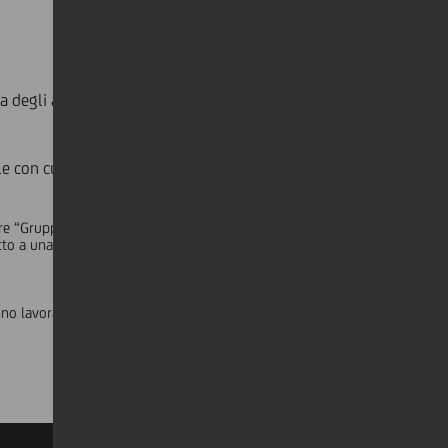
 degli anni ’70 Charlie’s Angels, il
e con cui i manager entrano in contatto con i propri
are “Gruppi” su servizi di messaggistica istantanea
etto a una sola persona piuttosto che suddividere i compiti
nno lavorando. Chiedi loro come stanno più spesso e