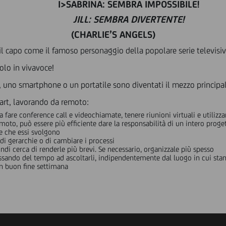
I>SABRINA: SEMBRA IMPOSSIBILE!
JILL: SEMBRA DIVERTENTE!
(CHARLIE’S ANGELS)
 il capo come il famoso personaggio della popolare serie televisiva
olo in vivavoce!
i, uno smartphone o un portatile sono diventati il mezzo principal
art, lavorando da remoto:
a fare conference call e videochiamate, tenere riunioni virtuali e utilizz
moto, può essere più efficiente dare la responsabilità di un intero prog
e che essi svolgono
i gerarchie o di cambiare i processi
ndi cerca di renderle più brevi. Se necessario, organizzale più spesso
assando del tempo ad ascoltarli, indipendentemente dal luogo in cui sta
un buon fine settimana