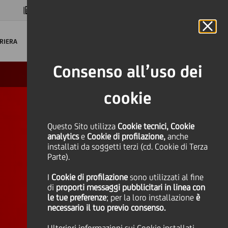
MAGAZINE
FAQ
CALENDARIO
NEL MONDO
IT
Language
Online Banking
RIERA
Consenso all’uso dei
cookie
Questo Sito utilizza
Cookie tecnici, Cookie
analytics
e
Cookie di profilazione,
anche
installati da soggetti terzi (cd. Cookie di Terza
Parte).
I
Cookie di profilazione
sono utilizzati al fine
di
proporti messaggi pubblicitari in linea con
le tue preferenze
; per la loro installazione
è
necessario il tuo previo consenso.