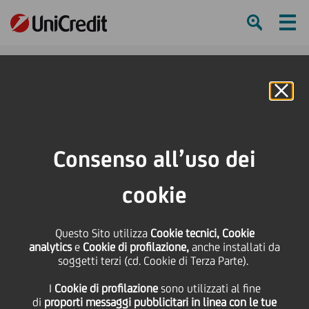
Ham
Se
Online Banking
Consenso all’uso dei
cookie
Questo Sito utilizza
Cookie tecnici, Cookie
analytics
e
Cookie di profilazione,
anche installati da
soggetti terzi (cd. Cookie di Terza Parte).
BRANCH HEROES: UN’APP
I
Cookie di profilazione
sono utilizzati al fine
PER TUTTE LE ETÀ?
di
proporti messaggi pubblicitari in linea con le tue