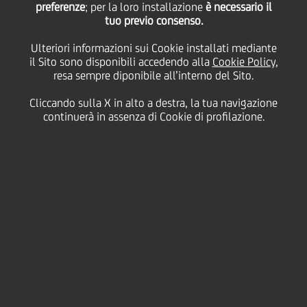
preferenze
; per la loro installazione
è necessario il
tuo previo consenso.
mercoledì 17 marzo 2021
Ulteriori informazioni sui Cookie installati mediante
il Sito sono disponibili accedendo alla
Cookie Policy
,
resa sempre diponibile all’interno del Sito.
Cliccando sulla X in alto a destra, la tua navigazione
17 March 2021
continuerà in assenza di Cookie di profilazione.
In un momento in cui gli
anziani sono
particolarmente vulnerabili,
i colleghi della Rete
Commerciale continuano a
stare vicini ai propri clienti,
offrendo loro le soluzioni