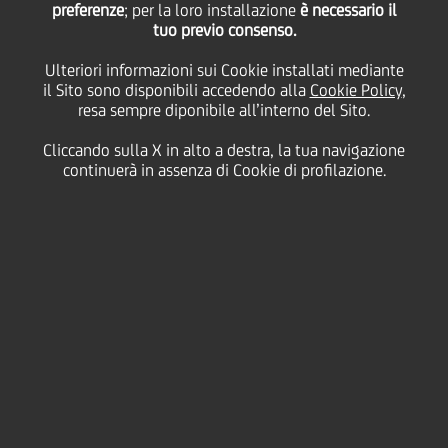
preferenze
; per la loro installazione
è necessario il
tuo previo consenso.
martedì 08 settembre 2020
Ulteriori informazioni sui Cookie installati mediante
il Sito sono disponibili accedendo alla
Cookie Policy
,
resa sempre diponibile all’interno del Sito.
Cliccando sulla X in alto a destra, la tua navigazione
08 September 2020
continuerà in assenza di Cookie di profilazione.
UniCredit per Reclaim
Finance è la migliore della
classe per l’aggiornata
policy sul carbone, secondo
il primo Coal Policy Tool
pubblicato dall’ente no-
profit