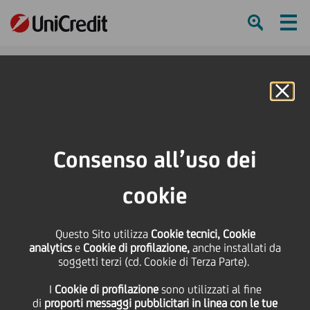
Ham
Se
Online Banking
Consenso all’uso dei
cookie
Questo Sito utilizza
Cookie tecnici, Cookie
UNICREDIT BEST IN CLASS
analytics
e
Cookie di profilazione,
anche installati da
soggetti terzi (cd. Cookie di Terza Parte).
PER LA SUA NUOVA POLICY
I
Cookie di profilazione
sono utilizzati al fine
SUL CARBONE
di
proporti messaggi pubblicitari in linea con le tue