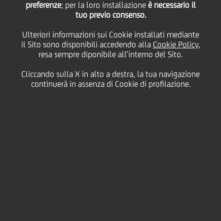
preferenze
; per la loro installazione
è necessario il
tuo previo consenso.
martedì 16 novembre 2021
Ulteriori informazioni sui Cookie installati mediante
il Sito sono disponibili accedendo alla
Cookie Policy
,
resa sempre diponibile all’interno del Sito.
In vista della giornata
Cliccando sulla X in alto a destra, la tua navigazione
mondiale contro l’AIDS del
continuerà in assenza di Cookie di profilazione.
prossimo 1 dicembre,
UniCredit sostiene in qualità
di top Sponsor la rassegna
“40 anni positivi – dalla
pandemia di AIDS a una
generazione HIV free”, a
Milano dal 12 novembre al 5