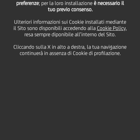
preferenze
; per la loro installazione
è necessario il
tuo previo consenso.
venerdì 02 ottobre 2020
Ulteriori informazioni sui Cookie installati mediante
il Sito sono disponibili accedendo alla
Cookie Policy
,
resa sempre diponibile all’interno del Sito.
Cliccando sulla X in alto a destra, la tua navigazione
02 October 2020
continuerà in assenza di Cookie di profilazione.
Intervenendo alla Global
Conference di S&P, Jean
Pierre Mustier ha riflettutto
sulle voci di consolidamento
e sul futuro del settore
bancario