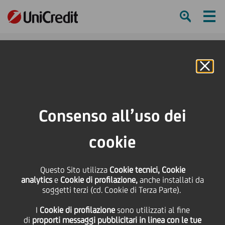
Ham
Se
Online Banking
Consenso all’uso dei
cookie
Questo Sito utilizza
Cookie tecnici, Cookie
analytics
e
Cookie di profilazione,
anche installati da
soggetti terzi (cd. Cookie di Terza Parte).
“LE BANCHE DEVONO FARE
I
Cookie di profilazione
sono utilizzati al fine
LA COSA GIUSTA!”
di
proporti messaggi pubblicitari in linea con le tue