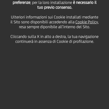
preferenze
; per la loro installazione
è necessario il
tuo previo consenso.
mercoledì 25 novembre 2020
Ulteriori informazioni sui Cookie installati mediante
il Sito sono disponibili accedendo alla
Cookie Policy
,
resa sempre diponibile all’interno del Sito.
Cliccando sulla X in alto a destra, la tua navigazione
25 November 2020
continuerà in assenza di Cookie di profilazione.
HypoVereinsbank sostiene
con un finanziamento a
impatto sociale la
ristrutturazione e
l'ampliamento di un rifugio
per le donne in difficoltà