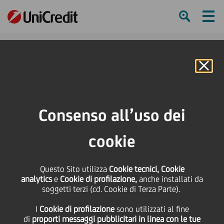
Ham
Se
Online Banking
Consenso all’uso dei
cookie
Questo Sito utilizza
Cookie tecnici, Cookie
analytics
e
Cookie di profilazione,
anche installati da
soggetti terzi (cd. Cookie di Terza Parte).
UN FINANZIAMENTO PER UN
I
Cookie di profilazione
sono utilizzati al fine
LUOGO SICURO
di
proporti messaggi pubblicitari in linea con le tue