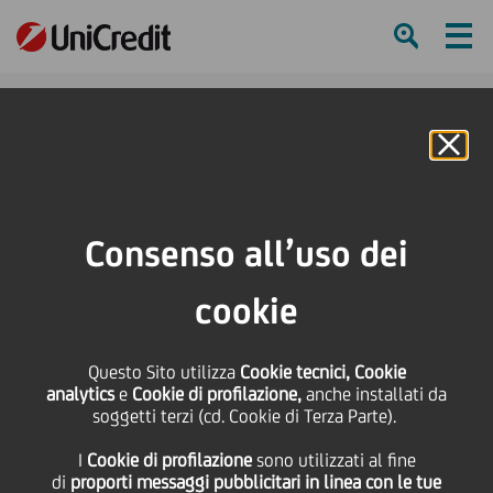
Ham
Se
Online Banking
Consenso all’uso dei
cookie
Questo Sito utilizza
Cookie tecnici, Cookie
analytics
e
Cookie di profilazione,
anche installati da
soggetti terzi (cd. Cookie di Terza Parte).
UN NUOVO MODO DI
I
Cookie di profilazione
sono utilizzati al fine
LAVORARE
di
proporti messaggi pubblicitari in linea con le tue