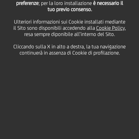
preferenze
; per la loro installazione
è necessario il
tuo previo consenso.
sabato 02 maggio 2020
Ulteriori informazioni sui Cookie installati mediante
il Sito sono disponibili accedendo alla
Cookie Policy
,
resa sempre diponibile all’interno del Sito.
Cliccando sulla X in alto a destra, la tua navigazione
02 May 2020
continuerà in assenza di Cookie di profilazione.
Per far fronte a Covid-19, ci
siamo mossi
immediatamente così da
proteggere voi e i nostri
clienti, rafforzando i nostri
canali remoti per restare
aperti al business. Grazie