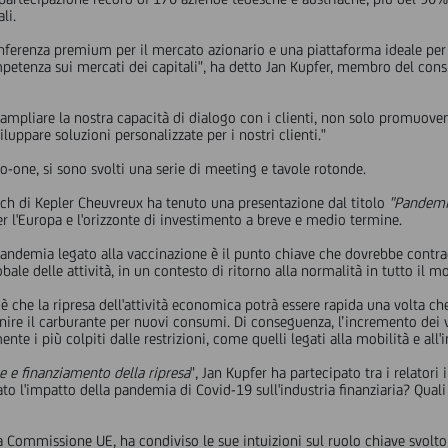
li.
ferenza premium per il mercato azionario e una piattaforma ideale per m
mpetenza sui mercati dei capitali", ha detto Jan Kupfer, membro del cons
i ampliare la nostra capacità di dialogo con i clienti, non solo promuoven
uppare soluzioni personalizzate per i nostri clienti."
to-one, si sono svolti una serie di meeting e tavole rotonde.
ch di Kepler Cheuvreux ha tenuto una presentazione dal titolo
"Pandemi
r l'Europa e l'orizzonte di investimento a breve e medio termine.
 pandemia legato alla vaccinazione è il punto chiave che dovrebbe contrad
ale delle attività, in un contesto di ritorno alla normalità in tutto il m
 che la ripresa dell'attività economica potrà essere rapida una volta ch
ire il carburante per nuovi consumi. Di conseguenza, l’incremento dei 
nte i più colpiti dalle restrizioni, come quelli legati alla mobilità e all'
e e finanziamento della ripresa
", Jan Kupfer ha partecipato tra i relator
to l'impatto della pandemia di Covid-19 sull'industria finanziaria? Qual
la Commissione UE, ha condiviso le sue intuizioni sul ruolo chiave svol