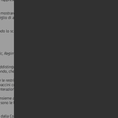
ostrare le nostre capacità, approfondire il rapporto con i
iglio di amministrazione di UniCredit Bank AG (CIB) e vice
do lo scambio bilaterale tra singole aziende e investitori,
c, Regime Change and Beyond"
sui cambiamenti nella
distinguere l'anno dal punto di vista degli investimenti. Di
ondo, che si svilupperà a partire dal secondo trimestre.
e le restrizioni governative saranno rimosse. L'impennata del
vaccini consentirà in prospettiva un mini-boom di crescita
interazione sociale.
i insieme al CEO di KfW e al CFO di KION Group AG. I tre
i sono le lezioni apprese da questa crisi? E come possiamo
to dalla Commissione Europea e dagli Stati membri nel