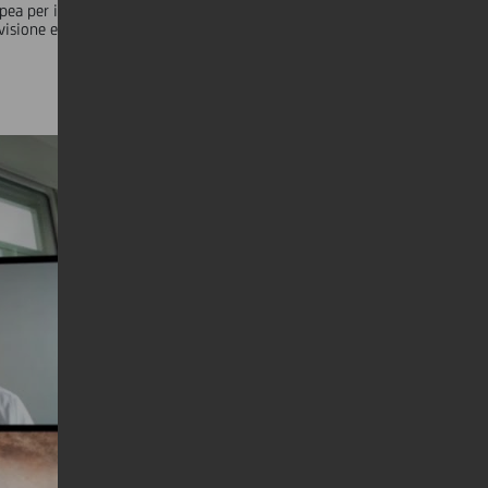
 per il 2021 e oltre. Il vivace dialogo con Erik F. Nielsen,
 visione e alla volontà di agire congiuntamente e con slancio