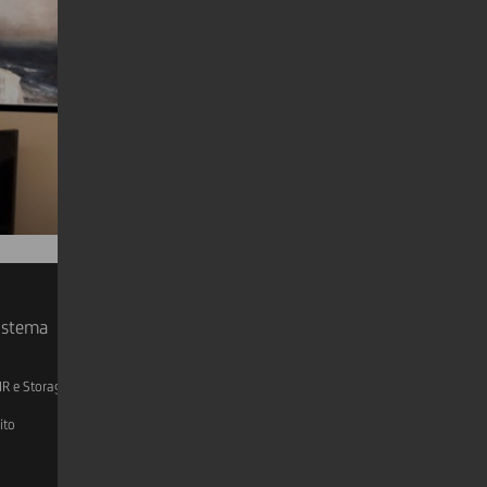
sistema
IR e Storage
AML, Patriot Act e W-8BEN-E
ito