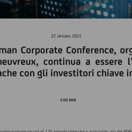
22 January 2021
rman Corporate Conference, o
euvreux, continua a essere l
che con gli investitori chiave i
2:00 MIN
 partecipazione record di 170 aziende tedesche e austriache, più del 9