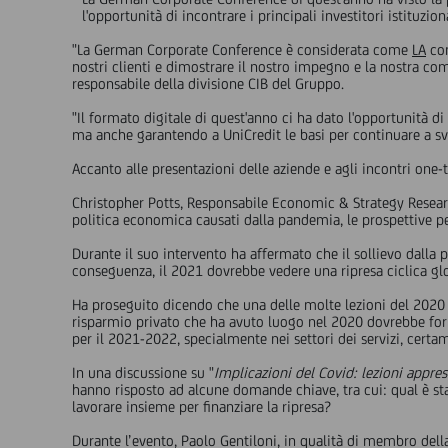
l'opportunità di incontrare i principali investitori istituziona
"La German Corporate Conference è considerata come
LA
con
nostri clienti e dimostrare il nostro impegno e la nostra co
responsabile della divisione CIB del Gruppo.
"Il formato digitale di quest'anno ci ha dato l'opportunità d
ma anche garantendo a UniCredit le basi per continuare a svil
Accanto alle presentazioni delle aziende e agli incontri one-
Christopher Potts, Responsabile Economic & Strategy Resear
politica economica causati dalla pandemia, le prospettive pe
Durante il suo intervento ha affermato che il sollievo dalla
conseguenza, il 2021 dovrebbe vedere una ripresa ciclica glob
Ha proseguito dicendo che una delle molte lezioni del 2020 è
risparmio privato che ha avuto luogo nel 2020 dovrebbe forn
per il 2021-2022, specialmente nei settori dei servizi, certame
In una discussione su "
Implicazioni del Covid: lezioni appres
hanno risposto ad alcune domande chiave, tra cui: qual è sta
lavorare insieme per finanziare la ripresa?
Durante l’evento, Paolo Gentiloni, in qualità di membro del