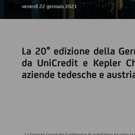
venerdì 22 gennaio 2021
La 20° edizione della Ge
da UniCredit e Kepler Ch
aziende tedesche e austria
La German Corporate Conference di quest'anno ha visto la