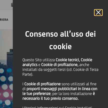
MAGAZINE
FAQ
CALENDARIO
NEL MONDO
IT
Language
Online Banking
RIERA
Consenso all’uso dei
cookie
Questo Sito utilizza
Cookie tecnici, Cookie
analytics
e
Cookie di profilazione,
anche
installati da soggetti terzi (cd. Cookie di Terza
Parte).
I
Cookie di profilazione
sono utilizzati al fine
di
proporti messaggi pubblicitari in linea con
le tue preferenze
; per la loro installazione
è
necessario il tuo previo consenso.