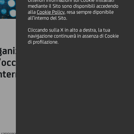
Ulteriori informazioni sui Cookie installati
mediante il Sito sono disponibili accedendo
alla
Cookie Policy
, resa sempre diponibile
all’interno del Sito.
Cliccando sulla X in alto a destra, la tua
navigazione continuerà in assenza di Cookie
di profilazione.
rganizzata congiuntamente
’occasione d’incontro per
nternazionali
0% rappresentate dal top management, che hanno avuto