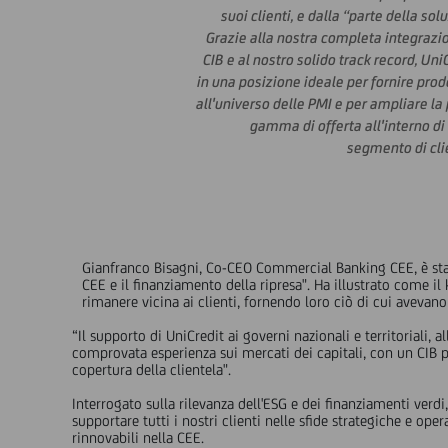
suoi clienti, e dalla “parte della sol
Grazie alla nostra completa integrazi
CIB e al nostro solido track record, Uni
in una posizione ideale per fornire prod
all'universo delle PMI e per ampliare la
gamma di offerta all'interno di
segmento di cli
Gianfranco Bisagni, Co-CEO Commercial Banking CEE, è stat
CEE e il finanziamento della ripresa". Ha illustrato come il
rimanere vicina ai clienti, fornendo loro ciò di cui avevan
“Il supporto di UniCredit ai governi nazionali e territoriali, a
comprovata esperienza sui mercati dei capitali, con un CIB 
copertura della clientela".
Interrogato sulla rilevanza dell'ESG e dei finanziamenti verd
supportare tutti i nostri clienti nelle sfide strategiche e ope
rinnovabili nella CEE.