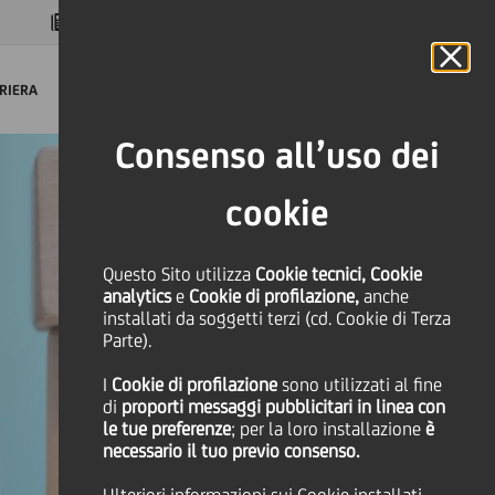
MAGAZINE
FAQ
CALENDARIO
NEL MONDO
IT
Language
Online Banking
RIERA
Consenso all’uso dei
cookie
Questo Sito utilizza
Cookie tecnici, Cookie
analytics
e
Cookie di profilazione,
anche
installati da soggetti terzi (cd. Cookie di Terza
Parte).
I
Cookie di profilazione
sono utilizzati al fine
di
proporti messaggi pubblicitari in linea con
le tue preferenze
; per la loro installazione
è
necessario il tuo previo consenso.