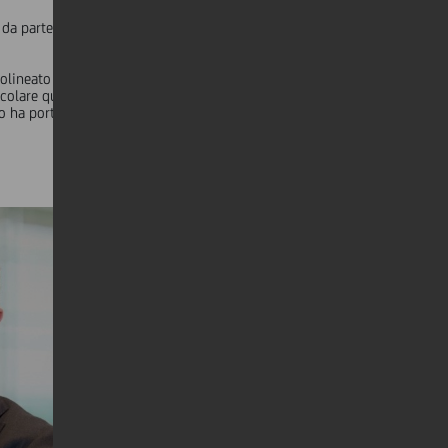
 da parte di banche centrali, ministeri delle finanze e agenzie
tolineato il forte impegno di UniCredit nei confronti dei
rticolare quando governi, organismi sovranazionali e
esto ha portato a un aumento importantissimo delle emissioni