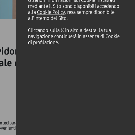
Ulteriori informazioni sui Cookie installati
mediante il Sito sono disponibili accedendo
alla
Cookie Policy
, resa sempre diponibile
all’interno del Sito.
Cliccando sulla X in alto a destra, la tua
navigazione continuerà in assenza di Cookie
di profilazione.
ividono le loro prospettive
le di UniCredit
 partecipare al suo annuale forum dedicato alla regione CEE.
nienti dall'Asia e dagli Stati Uniti - oltre a 25 funzionari