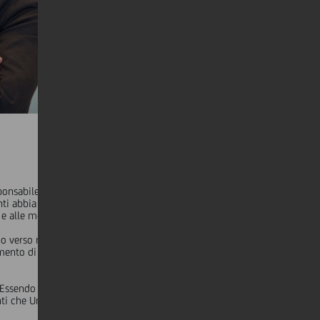
onsabile di CEE Banking su "L'impatto del COVID-19 sulla
denti abbia aiutato UniCredit a rispondere rapidamente e a
e alle moratorie.
gno verso regione. Il nostro solido bilancio e la nostra
emento di forza in combinazione con la nostra eccellente
 Essendo stati pionieri in questo mercato, siamo pronti a
nti che UniCredit è uno dei principali finanziatori di energie