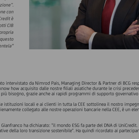
uzione”.
one con
Credit è
otti CIB
 propria
 questo
entela"
o intervistato da Nimrod Pais, Managing Director & Partner di BCG resp
 know how acquisito dalle nostre filiali asiatiche durante le crisi prece
o più bisogno, grazie anche ai rapidi programmi di supporto governativo 
lle istituzioni locali e ai clienti in tutta la CEE sottolinea il nostro impe
pienamente collegato alle nostre operazioni bancarie nella CEE, è un el
i, Gianfranco ha dichiarato: "il mondo ESG fa parte del DNA di UniCredit.
rative della loro transizione sostenibile". Ha quindi ricordato ai partecipa