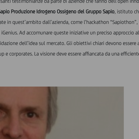
essanti testimonianze da parte di aziende che fanno dell’open in
Sapio Produzione Idrogeno Ossigeno del Gruppo Sapio
, istituto 
ciate in quest’ambito dall’azienda, come l’hackathon “Sapiothon”,
y e iGenius. Ad accomunare queste iniziative un preciso approccio al
idazione dell’idea sul mercato. Gli obiettivi chiari devono essere 
tup e corporates. La visione deve essere affiancata da una efficien