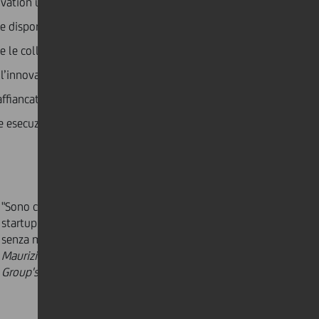
novation un ingrediente fondamentale del loro operare.
che dispone di un innovation board e un innovation
 e le collaborazioni di successo coltivate nel mondo
l’innovazione per Sapio, fatto di chiara visione,
affiancati da semplicità, velocità di esecuzione e dalla
te esecuzione del progetto.
"Sono convinto, oggi più che in passato, che per le
startup sia utile restare con i piedi saldi a terra, pur
senza mai smettere di sognare."
Maurizio Colombo, Vice President of the Sapio
Group's Hydrogen Oxygen Production