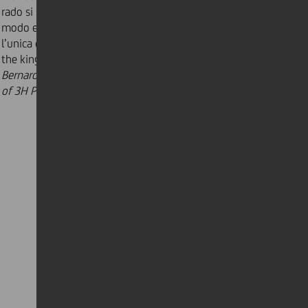
rado si spiega loro quali sono i processi per vendere in
modo efficace. E vendere ciò che si è sviluppato è
l’unica cosa che conta: cash is king but the client is
the king of the cash."
Bernardo Bertoldi, university professor and co-founder
of 3H Partners