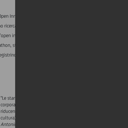
di Open Innovation per generare business tra partner
 ricercati gli “elephants”, big corporate che adottano
’open innovation. Le modalità principali per far
athon, strutturazione di progetti di incubation. Una
egistrino sia in ambito di innovazione sostenibile che
"Le startup possono "far ballare" gli elefanti
corporativi, accorciando il loro "time to market",
riducendo i costi e agilizzando la loro struttura (e
cultura)."
Antonio Fontanini, Chief Exponential Officer of