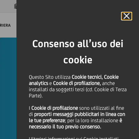
MAGAZINE
FAQ
CALENDARIO
NEL MONDO
IT
Language
Online Banking
RIERA
Consenso all’uso dei
cookie
Questo Sito utilizza
Cookie tecnici, Cookie
analytics
e
Cookie di profilazione,
anche
installati da soggetti terzi (cd. Cookie di Terza
Parte).
I
Cookie di profilazione
sono utilizzati al fine
di
proporti messaggi pubblicitari in linea con
le tue preferenze
; per la loro installazione
è
necessario il tuo previo consenso.