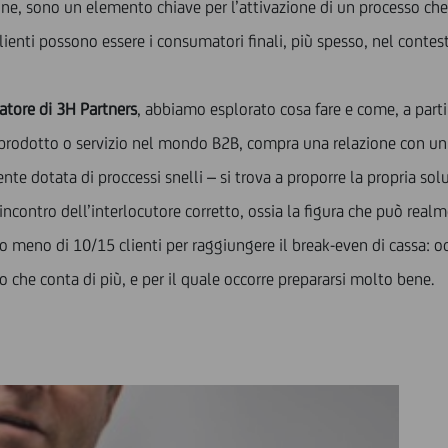
one, sono un elemento chiave per l’attivazione di un processo che 
clienti possono essere i consumatori finali, più spesso, nel conte
atore di 3H Partners
, abbiamo esplorato cosa fare e come, a parti
odotto o servizio nel mondo B2B, compra una relazione con un pr
 dotata di proccessi snelli – si trova a proporre la propria sol
 l’incontro dell’interlocutore corretto, ossia la figura che può rea
meno di 10/15 clienti per raggiungere il break-even di cassa: occ
lo che conta di più, e per il quale occorre prepararsi molto bene.