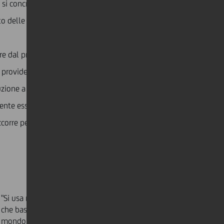
si concretizza nella vendita di un prodotto o di un
sto delle startup che operano nel mondo B2B, si tratta
re dal primo incontro alla conclusione della
ovider/fornitore. Il processo di vendita è spesso
uzione a una grande azienda – dotata di processi
lmente essere interessata alla soluzione proposta. Le
orre pertanto scegliere molto bene i target, per fare
"Si usa mettere in guardia gli imprenditori dal credere
che basti fare una migliore trappola per topi perché il
mondo bussi alla loro porta. È giusto, ma molto di