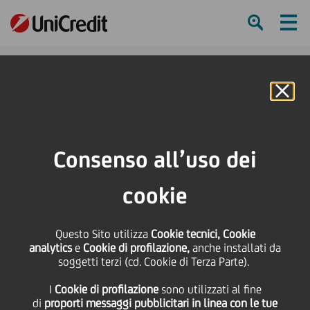
Ham
Se
Online Banking
HOME
Investitori
Informativa finanziaria
Risultati di Gruppo
Archivio Documenti
Consenso all’uso dei
"Blackout period" in previsione dei risultati del 3trim21 e 9M21
cookie
SHARE
PRINT
SEND
"Blackout period" in
Questo Sito utilizza
Cookie tecnici, Cookie
analytics
e
Cookie di profilazione,
anche installati da
soggetti terzi (cd. Cookie di Terza Parte).
previsione dei risultati
I
Cookie di profilazione
sono utilizzati al fine
di
proporti messaggi pubblicitari in linea con le tue