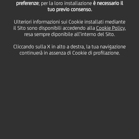
preferenze
del 3trim21 & 9M21
; per la loro installazione
è necessario il
tuo previo consenso.
Ulteriori informazioni sui Cookie installati mediante
il Sito sono disponibili accedendo alla
Cookie Policy
,
08
27
Ottobre
Salva
resa sempre diponibile all’interno del Sito.
2021
Cliccando sulla X in alto a destra, la tua navigazione
Finanziario
continuerà in assenza di Cookie di profilazione.
Contatti
Glossario
Requisiti di
sistema