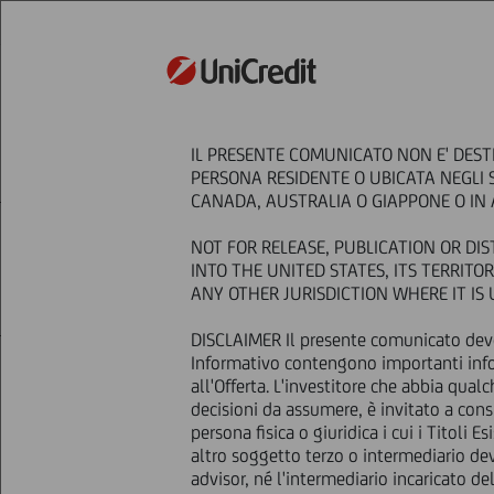
STRATEGY
IL PRESENTE COMUNICATO NON E' DEST
HOME
Press & Media
Press Releases - P
PERSONA RESIDENTE O UBICATA NEGLI 
Offer for the partial repurchase of senior not
CANADA, AUSTRALIA O GIAPPONE O IN A
NOT FOR RELEASE, PUBLICATION OR DIS
Offer for 
INTO THE UNITED STATES, ITS TERRIT
ANY OTHER JURISDICTION WHERE IT I
DISCLAIMER Il presente comunicato dev
Informativo contengono importanti info
15 April
2013 - h 14:15
Price sensitive
all'Offerta. L'investitore che abbia qu
NOT FOR RELEASE, PUBLICATION 
decisioni da assumere, è invitato a cons
STATES OF AMERICA OR IN OR IN
persona fisica o giuridica i cui i Titoli
OR RESIDENT IN CANADA, AUSTRA
altro soggetto terzo o intermediario deve
ANNOUNCEMENT.
advisor, né l'intermediario incaricato 