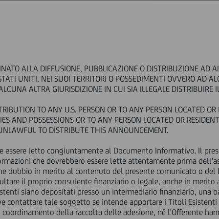
ABOUT US
GOVERNANCE
INVESTORS
PRESS & MEDIA
CAREERS
INATO ALLA DIFFUSIONE, PUBBLICAZIONE O DISTRIBUZIONE AD A
rice sensitive
STATI UNITI, NEI SUOI TERRITORI O POSSEDIMENTI OVVERO AD A
es.
LCUNA ALTRA GIURISDIZIONE IN CUI SIA ILLEGALE DISTRIBUIRE
TRIBUTION TO ANY U.S. PERSON OR TO ANY PERSON LOCATED OR 
the partial repurchase of se
ORIES AND POSSESSIONS OR TO ANY PERSON LOCATED OR RESIDEN
S UNLAWFUL TO DISTRIBUTE THIS ANNOUNCEMENT.
e essere letto congiuntamente al Documento Informativo. Il pr
rmazioni che dovrebbero essere lette attentamente prima dell'as
Financial
alche dubbio in merito al contenuto del presente comunicato o del
OR DISTRIBUTION TO ANY U.S. PERSON OR TO ANY PERSON LOCATE
ultare il proprio consulente finanziario o legale, anche in merito
TO THE UNITED STATES OF AMERICA, ITS TERRITORIES AND POSS
 Esistenti siano depositati presso un intermediario finanziario, una
LIA OR JAPAN OR IN ANY OTHER JURISDICTION WHERE IT IS UNL
 contattare tale soggetto se intende apportare i Titoli Esistenti i
del coordinamento della raccolta delle adesione, né l'Offerente 