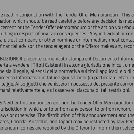
L PREVAIL ON THE ENGLISH VERSION.
 read in conjunction with the Tender Offer Memorandum. This 
URCHASE OF SENIOR NOTES ISSUED BY UNICREDIT, UP TO A NOM
on which should be read carefully before any decision is made wi
uncement or the Tender Offer Memorandum or the action you sho
DER SUBMITTED EQUAL TO AN AGGREGATE NOMINAL VALUE OF E
cluding in respect of any tax consequences. Any individual or co
dian, trust company or other nominee or intermediary must contact
INAL AMOUNT OF REPURCHASE BEYOND THE 4 BILLION LIMIT FO
 financial advisor, the tender agent or the Offeror makes any rec
ALL THE EXISTING NOTES VALIDILY TENDERED TO THE OFFER
BUZIONE Il presente comunicato stampa e il Documento Informat
erta a vendere i Titoli Esistenti in alcuna giurisdizione in cui, o 
one sia illegale, ai sensi della normativa sui titoli applicabile o di
p.A. ("
UniCredit
" or the "
Offeror
"), in the context of the voluntary 
nto Informativo in talune giurisdizioni (in particolare, Stati Un
he relevant notes, the "
Existing Notes
"), up to a maximum nomina
a legge. Ai soggetti che venissero in possesso del presente com
 offering period, early terminated on 11 April 2013, as announced
marsi relativamente a, e di osservare, ciascuna di tali restrizioni.
s received offers to tender equal to an aggregate nominal value 
either this announcement nor the Tender Offer Memorandum cons
the Offeror, in accordance with the provisions set forth in the t
y jurisdiction in which, or to or from any person to or from whom, 
roup.eu/offerta-riacquisto-obbligazioni-senior (the "
Tender Off
s laws or otherwise. The distribution of this announcement and 
 the maximum nominal value of repurchase (as defined in the Te
 States, Canada, Australia, and Japan) may be restricted by law. P
r to accept all the Existing Notes validly tendered to the Offer.
randum comes are required by the Offeror to inform themselves