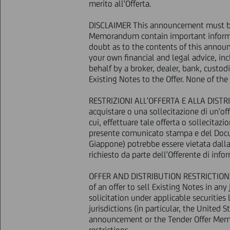
merito all'Offerta.
THE ITALIAN PRESS RELEASE SHAL
DISCLAIMER This announcement must be
OFFER FOR THE PARTIAL REP
Memorandum contain important informati
doubt as to the contents of this anno
OFFERS TO TEN
your own financial and legal advice, in
behalf by a broker, dealer, bank, custo
INCREASE OF THE MAXIMUM NOM
Existing Notes to the Offer. None of the
RESTRIZIONI ALL'OFFERTA E ALLA DISTRI
acquistare o una sollecitazione di un'off
cui, effettuare tale offerta o sollecitazi
Milan, 15 April 2013 - UniCredit S.
presente comunicato stampa e del Docume
repurchase of some of its notes (t
Giappone) potrebbe essere vietata dall
announcing that at the end of the
richiesto da parte dell'Offerente di infor
published on the same date, it ha
OFFER AND DISTRIBUTION RESTRICTIONS N
Considering the positive results, 
of an offer to sell Existing Notes in an
the website http://www.unicreditg
solicitation under applicable securitie
rights, has resolved to increase
jurisdictions (in particular, the United
billion limit formerly set, in orde
announcement or the Tender Offer Memo