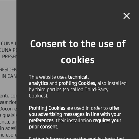
MAGAZINE
FAQ
CALENDAR
WORLDWIDE
EN
Language
Online Banking
Consent to the use of
LCUNA U.S. PERSON, O AD ALCUNA
SHARE
PRINT
SEND
LCUNA PERSONA RESIDENTE O UBICATA IN
 IL PRESENTE COMUNICATO.
cookies
RESIDENT IN, THE UNITED STATES OR IN OR
nior notes.
T IN CANADA, AUSTRALIA OR JAPAN OR IN
This website uses
technical,
analytics
and
profiling Cookies,
also installed
by third parties (so called Third-Party
esente comunicato e il Documento
Cookies).
sunzione di qualsiasi decisione in merito
Profiling Cookies
are used
in order to
offer
 Documento Informativo o in relazione alle
D OR RESIDENT IN, THE UNITED
you advertising messages in line with your
 a qualsiasi conseguenza fiscale. Ciascuna
ESSIONS OR TO ANY PERSON LOCATED
preferences
; their installation
requires your
 banca, un custode, un trust o un qualsiasi
AWFUL TO DISTRIBUTE THIS
prior consent
.
n adesione all'Offerta. Né il financial
hanno espresso alcuna raccomandazione in