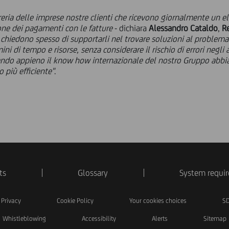
soreria delle imprese nostre clienti che ricevono giornalmente un e
zione dei pagamenti con le fatture
-
dichiara
Alessandro Cataldo
,
R
 chiedono spesso di supportarli nel trovare soluzioni al problema
ni di tempo e risorse, senza considerare il rischio di errori negli 
ttando appieno il know how internazionale del nostro Gruppo abb
o più efficiente"
.
ts
Glossary
System requi
Privacy
Cookie Policy
Your cookies choices
SD
Whistleblowing
Accessibility
Alerts
Sitemap