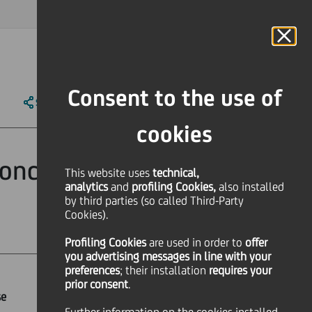
MAGAZINE
FAQ
CALENDAR
WORLDWIDE
IT
Language
Online Banking
Consent to the use of
SHARE
PRINT
SEND
cookies
onciliazione dei
This website uses
technical,
analytics
and
profiling Cookies,
also installed
by third parties (so called Third-Party
Cookies).
Profiling Cookies
are used
in order to
offer
you advertising messages in line with your
preferences
; their installation
requires your
prior consent
.
se