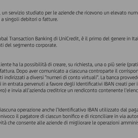
, un servizio studiato per le aziende che ricevono un elevato num
i a singoli debitori o fatture.
lobal Transaction Banking di UniCredit, è il primo del genere in It
nti del segmento corporate.
ente ha la possibilità di creare, su richiesta, una o più serie (prat
 fattura. Dopo aver comunicato a ciascuna controparte il corrispo
ti indirizzati a diversi "numeri di conto virtuali". La banca provve
ici in entrata pervenuti a favore degli Identificativi IBAN creati pe
ro) e invia all'azienda creditrice un rendiconto contenente l'elenc
iascuna operazione anche l'Identificativo IBAN utilizzato dal pag
univoco il pagatore di ciascun bonifico e di riconciliare in via au
ità che consente alle aziende di migliorare le operazioni amminis