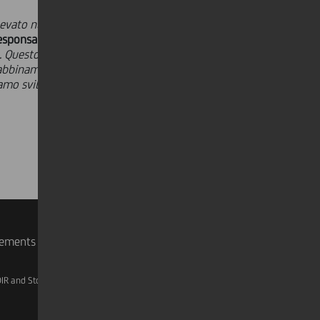
levato numero di bonifici ci riportano
esponsabile Corporate Sales &
. Questo tipo di operatività è molto
abbinamenti. Ci siamo fatti carico del
iamo sviluppato la soluzione per
rements
IR and Storage
AML, Patriot Act and W-8BEN-E