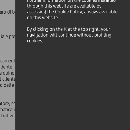
Further information on the cookies installed
through this website are available by
accessing the
Cookie Policy
, always available
ero di bonifici e che trovano
on this website.
By clicking on the X at the top right, your
navigation will continue without profiling
alia e potrebbe interessare
cookies.
icamente infinite) di identificativi
ndente identificativo IBAN, l'impresa
de quindi all'accredito sul conto
r il cliente, indipendentemente dalla
o delle operazioni.
atore, consentendo così all'azienda
tomatica il pagamento.
trative dal punto di vista