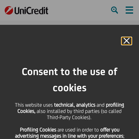
Ham
Se
Online Banking
HOME
Privacy
Privacy policy and cookies recruiting tool
Consent to the use of
SHARE
PRINT
SEND
cookies
Privacy policy and
This website uses
technical, analytics
and
profiling
cookies recruiting tool
Cookies,
also installed by third parties (so called
Third-Party Cookies).
Privacy information notice and cookies information
Profiling Cookies
are used
in order to
offer you
notice (German version below - Deutsche version
advertising messages in line with your preferences
;